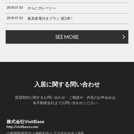
2018.07.03
さらにガレージ＋
2018.07.02
家具家電付きプラン 第2弾！
SEE MORE
入居に関する問い合わせ
賃貸契約に関するお問い合わせ・ご相談や、内見のお申込みは、
各不動産会社までお問い合わせください。
株式会社VivitBase
http://vivitbase.com/
山梨県甲府市古上条町416-1 プラザササモトB号