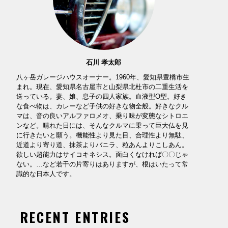
石川 孝太郎
八ヶ岳ガレージハウスオーナー。1960年、愛知県豊橋市生
まれ。現在、愛知県名古屋市と山梨県北杜市の二重生活を
送っている。妻、娘、息子の四人家族。血液型O型。好き
な食べ物は、カレーなど子供の好きな物全般。好きなクル
マは、音の良いアルファロメオ、乗り味が変態なシトロエ
ンなど。晴れた日には、そんなクルマに乗って巨大仏を見
に行きたいと願う。機能性より見た目、合理性より無駄、
近道より寄り道、抹茶よりバニラ、粒あんよりこしあん。
欲しい超能力はサイコキネシス。面白くなければ〇〇じゃ
ない。…など若干の片寄りはありますが、根はいたって常
識的な日本人です。
RECENT ENTRIES