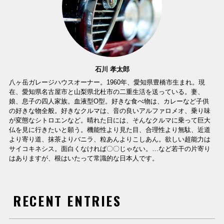
石川 孝太郎
八ヶ岳ガレージハウスオーナー。1960年、愛知県豊橋市生まれ。現
在、愛知県名古屋市と山梨県北杜市の二重生活を送っている。妻、
娘、息子の四人家族。血液型O型。好きな食べ物は、カレーなど子供
の好きな物全般。好きなクルマは、音の良いアルファロメオ、乗り味
が変態なシトロエンなど。晴れた日には、そんなクルマに乗って巨大
仏を見に行きたいと願う。機能性より見た目、合理性より無駄、近道
より寄り道、抹茶よりバニラ、粒あんよりこしあん。欲しい超能力は
サイコキネシス。面白くなければ〇〇じゃない。…など若干の片寄り
はありますが、根はいたって常識的な日本人です。
RECENT ENTRIES