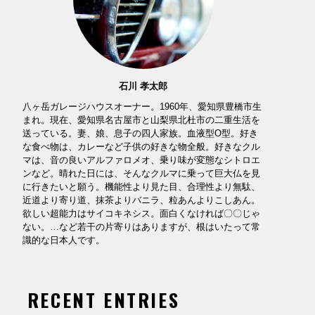
石川 孝太郎
八ヶ岳ガレージハウスオーナー。1960年、愛知県豊橋市生
まれ。現在、愛知県名古屋市と山梨県北杜市の二重生活を
送っている。妻、娘、息子の四人家族。血液型O型。好き
な食べ物は、カレーなど子供の好きな物全般。好きなクル
マは、音の良いアルファロメオ、乗り味が変態なシトロエ
ンなど。晴れた日には、そんなクルマに乗って巨大仏を見
に行きたいと願う。機能性より見た目、合理性より無駄、
近道より寄り道、抹茶よりバニラ、粒あんよりこしあん。
欲しい超能力はサイコキネシス。面白くなければ〇〇じゃ
ない。…など若干の片寄りはありますが、根はいたって常
識的な日本人です。
RECENT ENTRIES