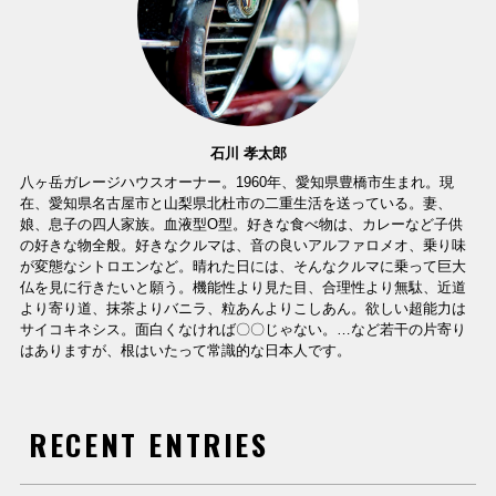
石川 孝太郎
八ヶ岳ガレージハウスオーナー。1960年、愛知県豊橋市生まれ。現
在、愛知県名古屋市と山梨県北杜市の二重生活を送っている。妻、
娘、息子の四人家族。血液型O型。好きな食べ物は、カレーなど子供
の好きな物全般。好きなクルマは、音の良いアルファロメオ、乗り味
が変態なシトロエンなど。晴れた日には、そんなクルマに乗って巨大
仏を見に行きたいと願う。機能性より見た目、合理性より無駄、近道
より寄り道、抹茶よりバニラ、粒あんよりこしあん。欲しい超能力は
サイコキネシス。面白くなければ〇〇じゃない。…など若干の片寄り
はありますが、根はいたって常識的な日本人です。
RECENT ENTRIES