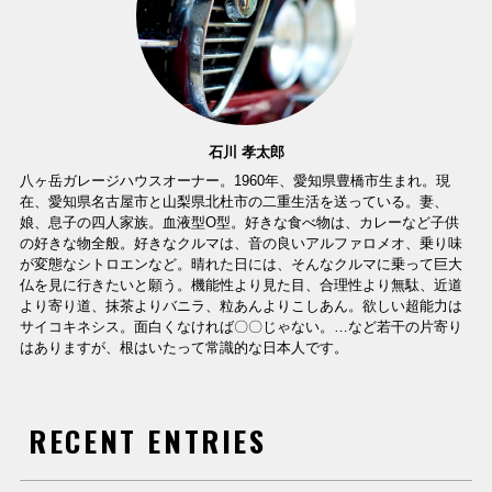
石川 孝太郎
八ヶ岳ガレージハウスオーナー。1960年、愛知県豊橋市生まれ。現
在、愛知県名古屋市と山梨県北杜市の二重生活を送っている。妻、
娘、息子の四人家族。血液型O型。好きな食べ物は、カレーなど子供
の好きな物全般。好きなクルマは、音の良いアルファロメオ、乗り味
が変態なシトロエンなど。晴れた日には、そんなクルマに乗って巨大
仏を見に行きたいと願う。機能性より見た目、合理性より無駄、近道
より寄り道、抹茶よりバニラ、粒あんよりこしあん。欲しい超能力は
サイコキネシス。面白くなければ〇〇じゃない。…など若干の片寄り
はありますが、根はいたって常識的な日本人です。
RECENT ENTRIES