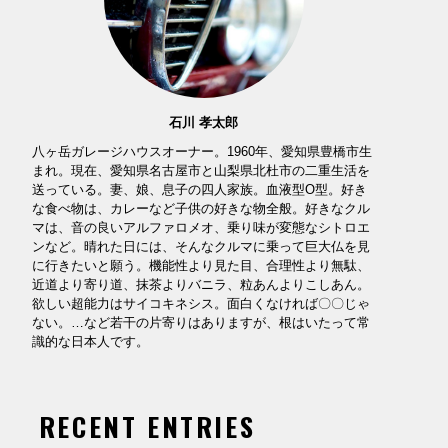
石川 孝太郎
八ヶ岳ガレージハウスオーナー。1960年、愛知県豊橋市生
まれ。現在、愛知県名古屋市と山梨県北杜市の二重生活を
送っている。妻、娘、息子の四人家族。血液型O型。好き
な食べ物は、カレーなど子供の好きな物全般。好きなクル
マは、音の良いアルファロメオ、乗り味が変態なシトロエ
ンなど。晴れた日には、そんなクルマに乗って巨大仏を見
に行きたいと願う。機能性より見た目、合理性より無駄、
近道より寄り道、抹茶よりバニラ、粒あんよりこしあん。
欲しい超能力はサイコキネシス。面白くなければ〇〇じゃ
ない。…など若干の片寄りはありますが、根はいたって常
識的な日本人です。
RECENT ENTRIES