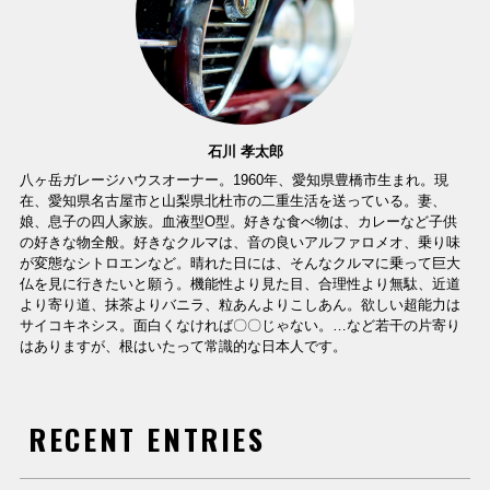
石川 孝太郎
八ヶ岳ガレージハウスオーナー。1960年、愛知県豊橋市生まれ。現
在、愛知県名古屋市と山梨県北杜市の二重生活を送っている。妻、
娘、息子の四人家族。血液型O型。好きな食べ物は、カレーなど子供
の好きな物全般。好きなクルマは、音の良いアルファロメオ、乗り味
が変態なシトロエンなど。晴れた日には、そんなクルマに乗って巨大
仏を見に行きたいと願う。機能性より見た目、合理性より無駄、近道
より寄り道、抹茶よりバニラ、粒あんよりこしあん。欲しい超能力は
サイコキネシス。面白くなければ〇〇じゃない。…など若干の片寄り
はありますが、根はいたって常識的な日本人です。
RECENT ENTRIES