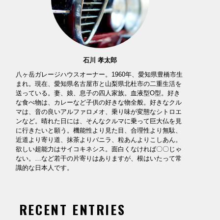
石川 孝太郎
八ヶ岳ガレージハウスオーナー。1960年、愛知県豊橋市生
まれ。現在、愛知県名古屋市と山梨県北杜市の二重生活を
送っている。妻、娘、息子の四人家族。血液型O型。好き
な食べ物は、カレーなど子供の好きな物全般。好きなクル
マは、音の良いアルファロメオ、乗り味が変態なシトロエ
ンなど。晴れた日には、そんなクルマに乗って巨大仏を見
に行きたいと願う。機能性より見た目、合理性より無駄、
近道より寄り道、抹茶よりバニラ、粒あんよりこしあん。
欲しい超能力はサイコキネシス。面白くなければ〇〇じゃ
ない。…など若干の片寄りはありますが、根はいたって常
識的な日本人です。
RECENT ENTRIES