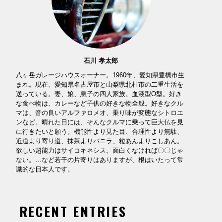
石川 孝太郎
八ヶ岳ガレージハウスオーナー。1960年、愛知県豊橋市生
まれ。現在、愛知県名古屋市と山梨県北杜市の二重生活を
送っている。妻、娘、息子の四人家族。血液型O型。好き
な食べ物は、カレーなど子供の好きな物全般。好きなクル
マは、音の良いアルファロメオ、乗り味が変態なシトロエ
ンなど。晴れた日には、そんなクルマに乗って巨大仏を見
に行きたいと願う。機能性より見た目、合理性より無駄、
近道より寄り道、抹茶よりバニラ、粒あんよりこしあん。
欲しい超能力はサイコキネシス。面白くなければ〇〇じゃ
ない。…など若干の片寄りはありますが、根はいたって常
識的な日本人です。
RECENT ENTRIES