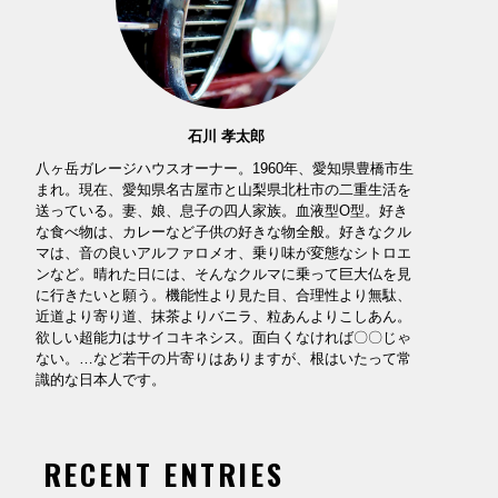
石川 孝太郎
八ヶ岳ガレージハウスオーナー。1960年、愛知県豊橋市生
まれ。現在、愛知県名古屋市と山梨県北杜市の二重生活を
送っている。妻、娘、息子の四人家族。血液型O型。好き
な食べ物は、カレーなど子供の好きな物全般。好きなクル
マは、音の良いアルファロメオ、乗り味が変態なシトロエ
ンなど。晴れた日には、そんなクルマに乗って巨大仏を見
に行きたいと願う。機能性より見た目、合理性より無駄、
近道より寄り道、抹茶よりバニラ、粒あんよりこしあん。
欲しい超能力はサイコキネシス。面白くなければ〇〇じゃ
ない。…など若干の片寄りはありますが、根はいたって常
識的な日本人です。
RECENT ENTRIES