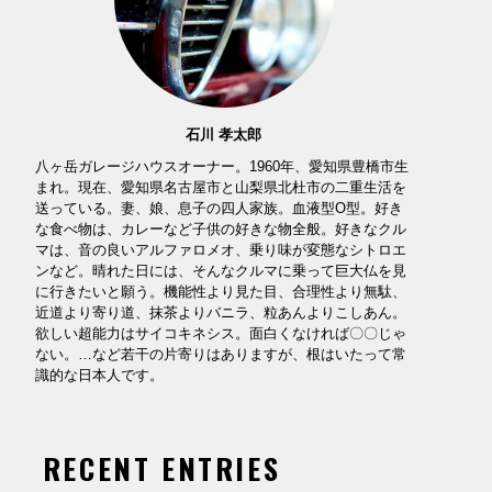
石川 孝太郎
八ヶ岳ガレージハウスオーナー。1960年、愛知県豊橋市生
まれ。現在、愛知県名古屋市と山梨県北杜市の二重生活を
送っている。妻、娘、息子の四人家族。血液型O型。好き
な食べ物は、カレーなど子供の好きな物全般。好きなクル
マは、音の良いアルファロメオ、乗り味が変態なシトロエ
ンなど。晴れた日には、そんなクルマに乗って巨大仏を見
に行きたいと願う。機能性より見た目、合理性より無駄、
近道より寄り道、抹茶よりバニラ、粒あんよりこしあん。
欲しい超能力はサイコキネシス。面白くなければ〇〇じゃ
ない。…など若干の片寄りはありますが、根はいたって常
識的な日本人です。
RECENT ENTRIES