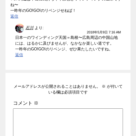
ね〜
一昨年のGO!GO!のリベンジせねば！
返信
石川
より:
2018年5月9日 7:16 AM
日本一のワインディング天国＝島根〜広島周辺の中国山地
には、はるかに及びませんが、なかなか楽しい道です。
一昨年のGO!GO!のリベンジ、ぜひ果たしたいですね。
返信
メールアドレスが公開されることはありません。
※
が付いて
いる欄は必須項目です
コメント
※