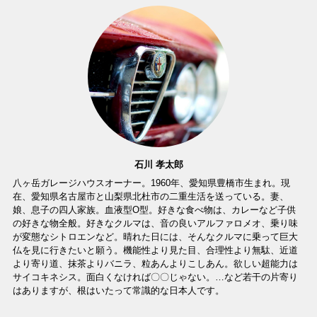
石川 孝太郎
八ヶ岳ガレージハウスオーナー。1960年、愛知県豊橋市生まれ。現
在、愛知県名古屋市と山梨県北杜市の二重生活を送っている。妻、
娘、息子の四人家族。血液型O型。好きな食べ物は、カレーなど子供
の好きな物全般。好きなクルマは、音の良いアルファロメオ、乗り味
が変態なシトロエンなど。晴れた日には、そんなクルマに乗って巨大
仏を見に行きたいと願う。機能性より見た目、合理性より無駄、近道
より寄り道、抹茶よりバニラ、粒あんよりこしあん。欲しい超能力は
サイコキネシス。面白くなければ〇〇じゃない。…など若干の片寄り
はありますが、根はいたって常識的な日本人です。