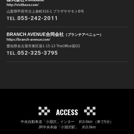
http://vivitbase.com/
山梨県甲府市古上条町416-1 プラザササモトB号
055-242-2011
TEL.
BRANCH AVENUE合同会社
（ブランチアベニュー）
https://branch-avenue.com/
愛知県名古屋市東区葵1-15-13 TheOffice葵D2
052-325-3795
TEL.
ACCESS
中央自動車道「小淵沢」インター 約3.6km （車で5分）
JR中央本線「小淵沢駅」 約3.0km