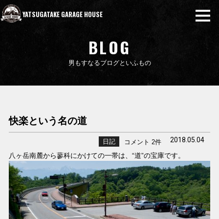
YATSUGATAKE GARAGE HOUSE
BLOG
男もすなるブログといふもの
快楽という名の道
2018.05.04
日記
コメント 2件
八ヶ岳南麓から蓼科にかけての一帯は、“道”の宝庫です。